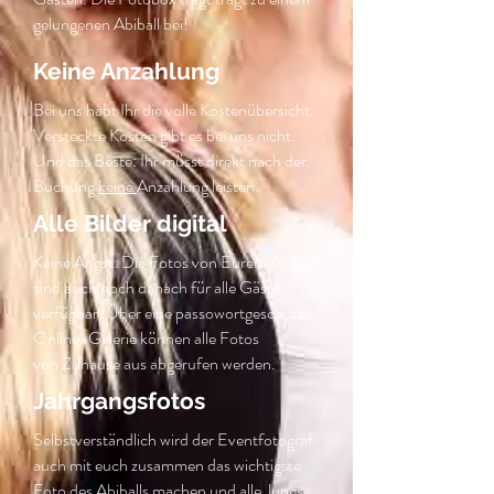
gelungenen Abiball bei!
Keine Anzahlung
Bei uns habt Ihr die volle Kostenübersicht.
Versteckte Kosten gibt es bei uns nicht.
Und das Beste: Ihr müsst direkt nach der
Buchung
keine
Anzahlung leisten.
Alle Bilder digital
Keine Angst: Die Fotos von Eurem Abiball
sind auch noch danach für alle Gäste
verfügbar. Über eine passowortgeschütze
Online-Galerie können alle Fotos
von Zuhause aus abgerufen werden.
Jahrgangsfotos
Selbstverständlich wird der Eventfotograf
auch mit euch zusammen das wichtigste
Foto des Abiballs machen und alle Jungs