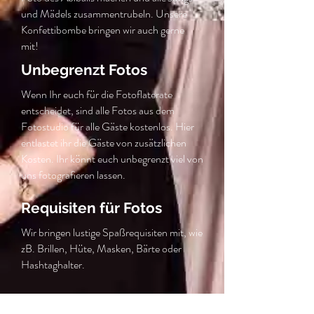
und Mädels zusammentrubeln. Unsere
Konfettibombe bringen wir auch gerne
mit!
Unbegrenzt Fotos
Wenn Ihr euch für die Fotoflaterate
entscheidet, sind alle Fotos aus dem
Fotostudio für alle Gäste kostenlos. Hier
entlastet ihr die Gäste von zusätzlichen
Kosten. Ihr könnt euch unbegrenzt viel von
uns fotografieren lassen.
Requisiten für Fotos
Wir bringen lustige Spaßrequisiten mit, wie
zB. Brillen, Hüte, Masken, Bärte oder
Hashtaghalter.