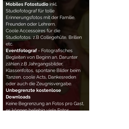
Mobiles Fotostudio
inkl.
Studiofotograf für tolle
Erinnerungsfotos mit der Familie,
Freunden oder Lehrern.
Coole Accessoires für die
Studiofotos, z.B Collegehüte, Brillen
etc.
Eventfotograf
- Fotografisches
Begleiten von Beginn an. Darunter
zählen z.B Jahrgangsbilder,
Klassenfotos, spontane Bilder beim
Tanzen, coole Acts, Dankesreden
oder auch die Zeugnisvergabe.
Unbegrenzte kostenlose
Downloads
Keine Begrenzung an Fotos pro Gast,
es können beliebig viele Fotos
gemacht werden.
Alle Fotos vom Abiball kostenlos