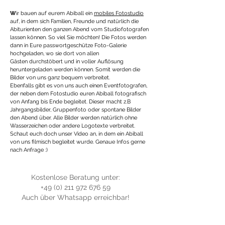
W
ir bauen auf eurem Abiball ein
mobiles Fotostudio
auf, in dem sich Familien, Freunde und natürlich die
Abiturienten den ganzen Abend vom Studiofotografen
lassen können. So viel Sie möchten! Die Fotos werden
dann in Eure passwortgeschütze Foto-Galerie
hochgeladen, wo sie dort von allen
Gästen durchstöbert und in voller Auflösung
heruntergeladen werden können. Somit werden die
Bilder von uns ganz bequem verbreitet.
Ebenfalls gibt es von uns auch einen Eventfotografen,
der neben dem Fotostudio euren Abiball fotografisch
von Anfang bis Ende begleitet. Dieser macht z.B
Jahrgangsbilder, Gruppenfoto oder spontane Bilder
den Abend über. Alle Bilder werden natürlich ohne
Wasserzeichen oder andere Logotexte verbreitet.
Schaut euch doch unser Video an, in dem ein Abiball
von uns filmisch begleitet wurde. Genaue Infos gerne
nach Anfrage :)
Kostenlose Beratung unter:
+49 (0) 211 972 676 59
Auch über Whatsapp erreichbar!