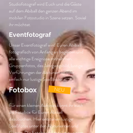
Studiofotograf wird Euch und die Gäste
auf dem Abiball den ganzen Abend im
mobilen Fotostudio in Szene setzen. Soviel
ihr möchtet.
Eventfotograf
Unser Eventfotograf wird Euren Abiball
fotografisch von Anfang an begleiten und
alle wichtige Ereignisse mitnehmen.
Gruppenfotos, das Jahrgangsbild, lustige
Vorführungen der Abiturienten oder
einfach nur lustige Spaßbilder.
Fotobox
NEU
Für einen kleinen Aufpreis könnt ihr auch
die Fotobox für Euren Abiball
dazubuchen. Hier entstehen lustige
Spaßfotos unter den Abiturienten und
Gästen. Die Fotobox trägt trägt zu einem