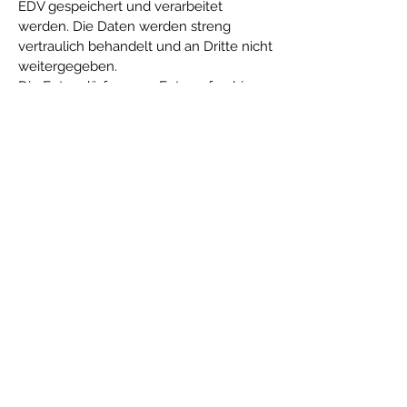
EDV gespeichert und verarbeitet
werden. Die Daten werden streng
vertraulich behandelt und an Dritte nicht
weitergegeben.
Die Fotos dürfen vom Fotografen bis
auf Widerruf als Referenzaufnahmen für
die
Eigenwerbung verwendet werden.
Der Kunde verpflichtet sich hiermit
ausdrücklich, keinem Dritten Auskunft
über vereinbarte Entgelte zu geben.
§ 9 Widerrufsbelehrung
Widerrufsrecht
Sie haben das Recht, binnen vierzehn
Tagen ohne Angabe von Gründen
diesen Vertrag zu widerrufen.
Die Widerrufsfrist beträgt vierzehn Tage
ab dem Tag des Vertragsabschlusses.
Um Ihr Widerrufsrecht auszuüben,