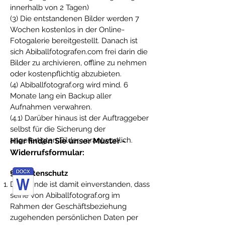
innerhalb von 2 Tagen)
(3) Die entstandenen Bilder werden 7
Wochen kostenlos in der Online-
Fotogalerie bereitgestellt. Danach ist
sich Abiballfotografen.com frei darin die
Bilder zu archivieren, offline zu nehmen
oder kostenpflichtig abzubieten.
(4) Abiballfotograf.org wird mind. 6
Monate lang ein Backup aller
Aufnahmen verwahren.
(4.1) Darüber hinaus ist der Auftraggeber
selbst für die Sicherung der
angefertigten Bilder verantwortlich.
Hier finden Sie unser Muster -
Widerrufsformular:
§ 8 Datenschutz
Der Kunde ist damit einverstanden, dass
seine von Abiballfotograf.org im
Rahmen der Geschäftsbeziehung
zugehenden persönlichen Daten per